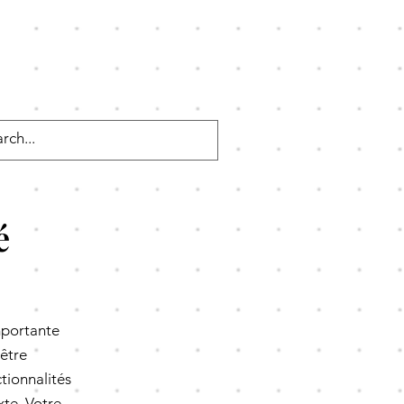
é
mportante
 être
tionnalités
xte. Votre